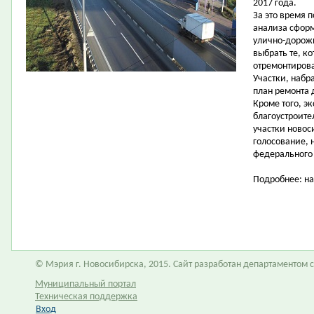
2017 года.
За это время 
анализа сформ
улично-дорожн
выбрать те, к
отремонтирова
Участки, набр
план ремонта д
Кроме того, э
благоустроите
участки новос
голосование, 
федерального 
Подробнее: на
© Мэрия г. Новосибирска, 2015. Сайт разработан департаментом
Муниципальный портал
Техническая поддержка
Вход